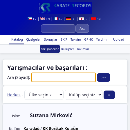
|
|
|
|
|
CZ
EN
FR
DE
JP
CN
Katalog
Çizelgeler
Sonuçlar
SKIF
Takvim
GPHK
Yardım
Upload
Yarışmacılar
Kulüpler
Takımlar
Yarışmacılar ve başarıları :
Ara (Soyad):
Herkes
-
Suzana Mirković
İsim:
Kulüp:
Karadağ
/
KK Gorštak Kolašin