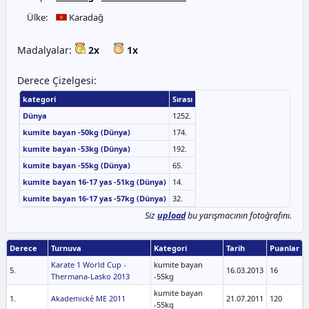
Ülke:
Karadağ
Madalyalar:
2x
1x
Derece Çizelgesi:
kategori
Sırası
Dünya
1252.
kumite bayan -50kg (Dünya)
174.
kumite bayan -53kg (Dünya)
192.
kumite bayan -55kg (Dünya)
65.
kumite bayan 16-17 yas -51kg (Dünya)
14.
kumite bayan 16-17 yas -57kg (Dünya)
32.
Siz
upload
bu yarışmacının fotoğrafını.
Derece
Turnuva
Kategori
Tarih
Puanlar
Karate 1 World Cup -
kumite bayan
5.
16.03.2013
16
Thermana-Lasko 2013
-55kg
kumite bayan
1.
Akademické ME 2011
21.07.2011
120
-55kg