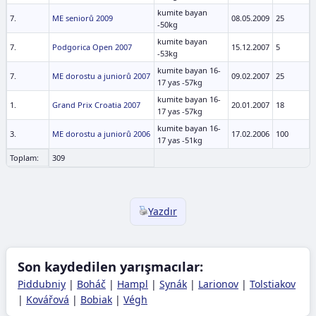
kumite bayan
7.
ME seniorů 2009
08.05.2009
25
-50kg
kumite bayan
7.
Podgorica Open 2007
15.12.2007
5
-53kg
kumite bayan 16-
7.
ME dorostu a juniorů 2007
09.02.2007
25
17 yas -57kg
kumite bayan 16-
1.
Grand Prix Croatia 2007
20.01.2007
18
17 yas -57kg
kumite bayan 16-
3.
ME dorostu a juniorů 2006
17.02.2006
100
17 yas -51kg
Toplam:
309
Yazdır
Son kaydedilen yarışmacılar:
Piddubniy
|
Boháč
|
Hampl
|
Synák
|
Larionov
|
Tolstiakov
|
Kovářová
|
Bobiak
|
Végh