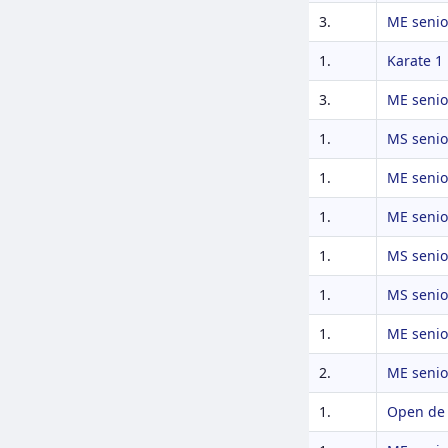
3.
ME senio
1.
Karate 1
3.
ME senio
1.
MS senio
1.
ME senio
1.
ME senio
1.
MS senio
1.
MS senio
1.
ME senio
2.
ME senio
1.
Open de 