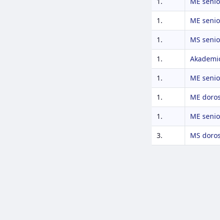
1.
ME senio
1.
ME senio
1.
MS senio
1.
Akademic
1.
ME senio
1.
ME doros
1.
ME senio
3.
MS doros