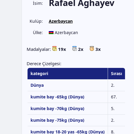
Rafael Aghayev
İsim:
Kulüp:
Azerbaycan
Ülke:
Azerbaycan
Madalyalar:
19x
2x
3x
Derece Çizelgesi:
kategori
Sırası
Dünya
2.
kumite bay -65kg (Dünya)
67.
kumite bay -70kg (Dünya)
5.
kumite bay -75kg (Dünya)
2.
kumite bay 18-20 yas -65kg (Dünya)
8.