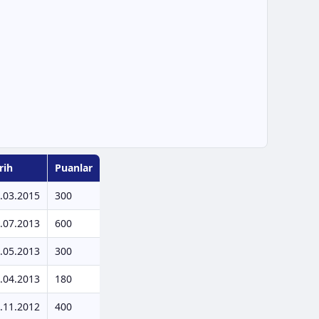
rih
Puanlar
.03.2015
300
.07.2013
600
.05.2013
300
.04.2013
180
.11.2012
400