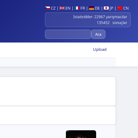
CZ
|
EN
|
FR
|
DE
|
JP
|
CN
İstatistikler: 22967 yarışmacılar
135452 sonuçlar
Upload