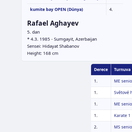
kumite bay OPEN (Dünya)
4.
Rafael Aghayev
5. dan
* 4.3. 1985 - Sumgayit, Azerbaijan
Sensei: Hidayat Shabanov
Height: 168 cm
Derece
Turnuva
1.
ME senio
1.
Světové 
1.
ME senio
1.
Karate 1
2.
MS senio