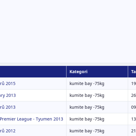
Kategori
Ta
rů 2015
kumite bay -75kg
19
hry 2013
kumite bay -75kg
26
rů 2013
kumite bay -75kg
09
 Premier League - Tyumen 2013
kumite bay -75kg
13
rů 2012
kumite bay -75kg
21