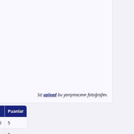
Siz
upload
bu yarışmacının fotoğrafını.
Puanlar
6
5