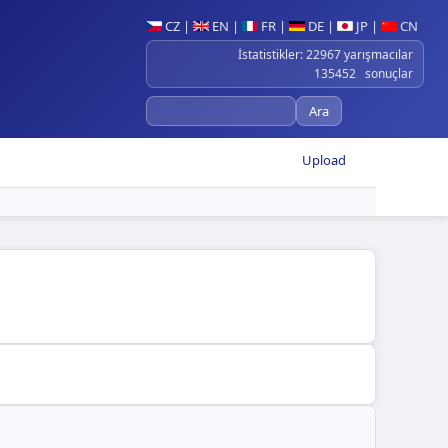
CZ
|
EN
|
FR
|
DE
|
JP
|
CN
İstatistikler: 22967 yarışmacılar
135452 sonuçlar
Upload