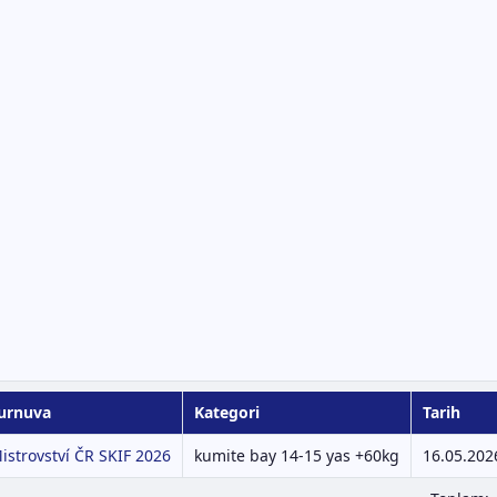
urnuva
Kategori
Tarih
istrovství ČR SKIF 2026
kumite bay 14-15 yas +60kg
16.05.202