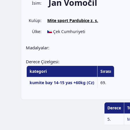
Jan Vomočil
İsim:
Kulüp:
Mite sport Pardubice z. s.
Ülke:
Çek Cumhuriyeti
Madalyalar:
Derece Çizelgesi:
kategori
Sırası
kumite bay 14-15 yas +60kg (Cz)
69.
Derece
T
5.
M