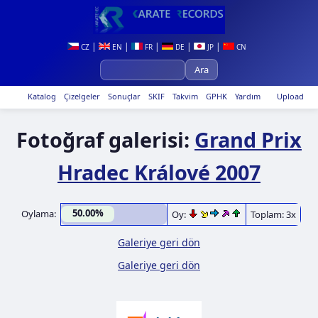
|
|
|
|
|
CZ
EN
FR
DE
JP
CN
Katalog
Çizelgeler
Sonuçlar
SKIF
Takvim
GPHK
Yardım
Upload
Fotoğraf galerisi:
Grand Prix
Hradec Králové 2007
50.00%
Oylama:
Oy:
Toplam: 3x
Galeriye geri dön
Galeriye geri dön