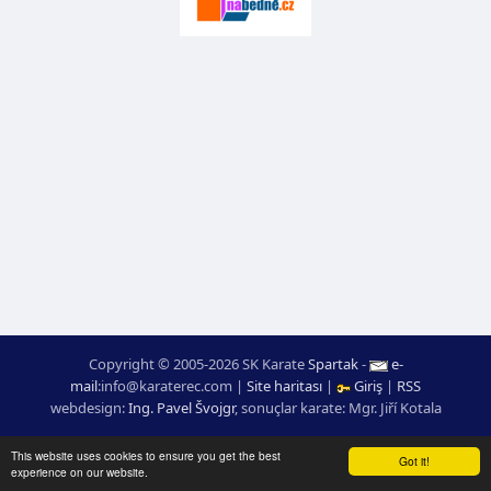
Copyright © 2005-2026 SK Karate
Spartak
-
e-
mail
:
moc.ceretarak@ofni
|
Site haritası
|
Giriş
|
RSS
webdesign:
Ing. Pavel Švojgr
,
sonuçlar karate
: Mgr. Jiří Kotala
This website uses cookies to ensure you get the best
Got it!
experience on our website.