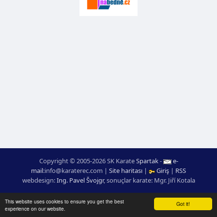
Copyright © 2005-2026 SK Karate
Spartak
-
e-
mail
:
moc.ceretarak@ofni
|
Site haritası
|
Giriş
|
RSS
webdesign:
Ing. Pavel Švojgr
,
sonuçlar karate
: Mgr. Jiří Kotala
This website uses cookies to ensure you get the best
Got it!
experience on our website.