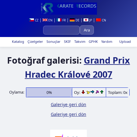
|
|
|
|
|
CZ
EN
FR
DE
JP
CN
Katalog
Çizelgeler
Sonuçlar
SKIF
Takvim
GPHK
Yardım
Upload
Fotoğraf galerisi:
Grand Prix
Hradec Králové 2007
Oylama:
0%
Oy:
Toplam: 0x
Galeriye geri dön
Galeriye geri dön