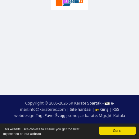
Copyright © 2005-2026 SK Karate
Spartak
-
e-
mail
:
moc.ceretarak@ofni
|
Site haritası
|
Giriş
|
RSS
webdesign:
Ing. Pavel Švojgr
,
sonuçlar karate
: Mgr. Jiří Kotala
This website uses cookies to ensure you get the best
Got it!
experience on our website.