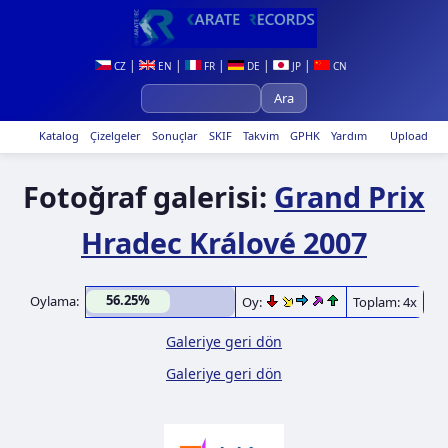
|
|
|
|
|
CZ
EN
FR
DE
JP
CN
Katalog
Çizelgeler
Sonuçlar
SKIF
Takvim
GPHK
Yardım
Upload
Fotoğraf galerisi:
Grand Prix
Hradec Králové 2007
56.25%
Oylama:
Oy:
Toplam: 4x
Galeriye geri dön
Galeriye geri dön