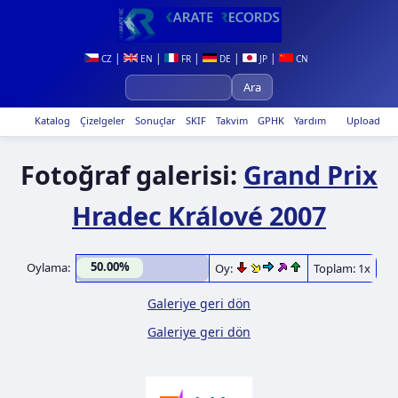
|
|
|
|
|
CZ
EN
FR
DE
JP
CN
Katalog
Çizelgeler
Sonuçlar
SKIF
Takvim
GPHK
Yardım
Upload
Fotoğraf galerisi:
Grand Prix
Hradec Králové 2007
50.00%
Oylama:
Oy:
Toplam: 1x
Galeriye geri dön
Galeriye geri dön