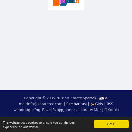
Copyright © 2005-2026 SK Karate
Spartak
-
e-
mail
:
moc.ceretarak@ofni
|
Site haritası
|
Giriş
|
RSS
webdesign:
Ing. Pavel Švojgr
,
sonuçlar karate
: Mgr. Jiří Kotala
This website uses cookies to ensure you get the best
Got it!
experience on our website.