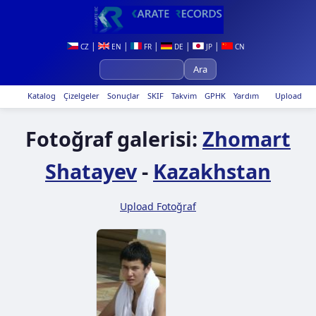
|
|
|
|
|
CZ
EN
FR
DE
JP
CN
Katalog
Çizelgeler
Sonuçlar
SKIF
Takvim
GPHK
Yardım
Upload
Fotoğraf galerisi:
Zhomart
Shatayev
-
Kazakhstan
Upload Fotoğraf