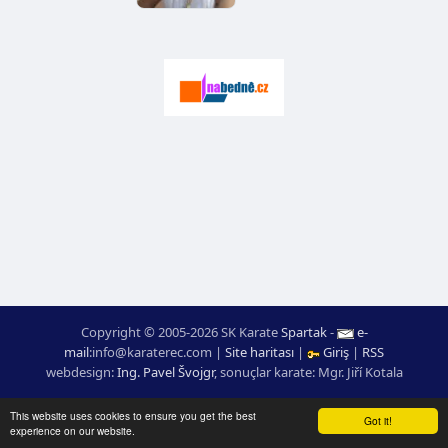
Copyright © 2005-2026 SK Karate
Spartak
-
e-
mail
:
moc.ceretarak@ofni
|
Site haritası
|
Giriş
|
RSS
webdesign:
Ing. Pavel Švojgr
,
sonuçlar karate
: Mgr. Jiří Kotala
This website uses cookies to ensure you get the best
Got it!
experience on our website.