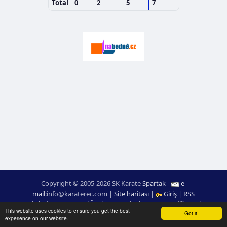
Total
0
2
5
7
Copyright © 2005-2026 SK Karate
Spartak
-
e-
mail
:
moc.ceretarak@ofni
|
Site haritası
|
Giriş
|
RSS
webdesign:
Ing. Pavel Švojgr
,
sonuçlar karate
: Mgr. Jiří Kotala
This website uses cookies to ensure you get the best
Got it!
experience on our website.