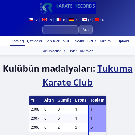
|
|
|
|
|
CZ
EN
FR
DE
JP
CN
Katalog
Çizelgeler
Sonuçlar
SKIF
Takvim
GPHK
Yardım
Upload
Yarışmacılar
Kulüpler
Takımlar
Kulübün madalyaları:
Tukuma
Karate Club
Yıl
Altın
Gümüş
Bronz
Toplam
2008
0
0
1
1
2007
0
0
1
1
2006
0
2
3
5