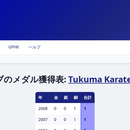
GPHK
ヘルプ
ブのメダル獲得表:
Tukuma Karate
年
金
銀
銅
合計
2008
0
0
1
1
2007
0
0
1
1