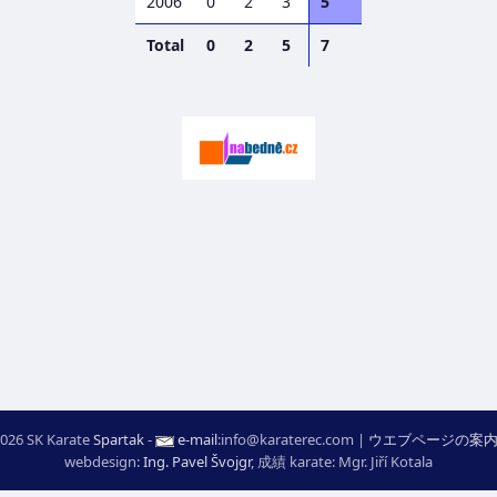
2006
0
2
3
5
Total
0
2
5
7
026 SK Karate
Spartak
-
e-mail
:
moc.ceretarak@ofni
|
ウエブページの案
webdesign:
Ing. Pavel Švojgr
,
成績 karate
: Mgr. Jiří Kotala