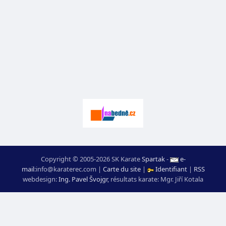
Copyright © 2005-2026 SK Karate
Spartak
-
e-
mail
:
moc.ceretarak@ofni
|
Carte du site
|
Identifiant
|
RSS
webdesign:
Ing. Pavel Švojgr
,
résultats karate
: Mgr. Jiří Kotala