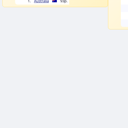
1.
Australia
93p.