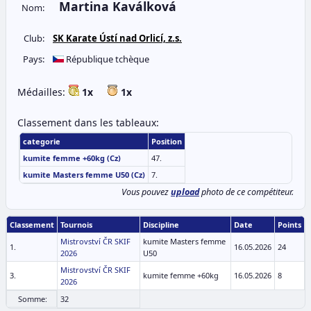
Martina Kaválková
Nom:
Club:
SK Karate Ústí nad Orlicí, z.s.
Pays:
République tchèque
Médailles:
1x
1x
Classement dans les tableaux:
categorie
Position
kumite femme +60kg (Cz)
47.
kumite Masters femme U50 (Cz)
7.
Vous pouvez
upload
photo de ce compétiteur.
Classement
Tournois
Discipline
Date
Points
Mistrovství ČR SKIF
kumite Masters femme
1.
16.05.2026
24
2026
U50
Mistrovství ČR SKIF
3.
kumite femme +60kg
16.05.2026
8
2026
Somme:
32