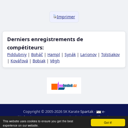
Imprimer
Derniers enregistrements de
compétiteurs:
Piddubniy
|
Boháč
|
Hampl
|
Synák
|
Larionov
|
Tolstiakov
|
Kovářová
|
Bobiak
|
Végh
Copyright © 2005-2026 SK Karate
Spartak
-
e-
mail
:
moc.ceretarak@ofni
|
Carte du site
|
Identifiant
|
RSS
This website uses cookies to ensure you get the best
webdesign:
Ing. Pavel Švojgr
,
résultats karate
: Mgr. Jiří Kotala
Got it!
experience on our website.