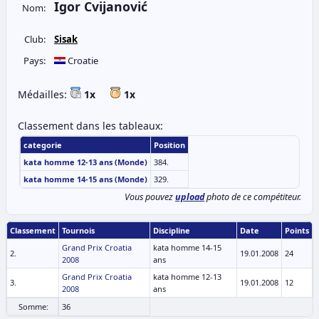
Igor Cvijanović
Nom:
Club:
Sisak
Pays:
Croatie
Médailles:
1x
1x
Classement dans les tableaux:
categorie
Position
kata homme 12-13 ans (Monde)
384.
kata homme 14-15 ans (Monde)
329.
Vous pouvez
upload
photo de ce compétiteur.
Classement
Tournois
Discipline
Date
Points
Grand Prix Croatia
kata homme 14-15
2.
19.01.2008
24
2008
ans
Grand Prix Croatia
kata homme 12-13
3.
19.01.2008
12
2008
ans
Somme:
36