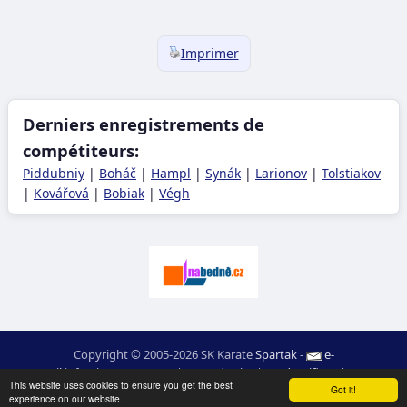
Imprimer
Derniers enregistrements de
compétiteurs:
Piddubniy
|
Boháč
|
Hampl
|
Synák
|
Larionov
|
Tolstiakov
|
Kovářová
|
Bobiak
|
Végh
Copyright © 2005-2026 SK Karate
Spartak
-
e-
mail
:
moc.ceretarak@ofni
|
Carte du site
|
Identifiant
|
RSS
This website uses cookies to ensure you get the best
webdesign:
Ing. Pavel Švojgr
,
résultats karate
: Mgr. Jiří Kotala
Got it!
experience on our website.