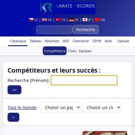
|
|
|
|
|
CZ
EN
TR
DE
JP
CN
Catalogue
Tableau
Résultats
SKIF
Calendrier
GPHK
Aide
Upload
Compétiteurs
Clubs
Equipes
Compétiteurs et leurs succès :
Recherche (Prénom):
Tout le monde
-