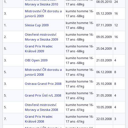
1.
08.05.2010
24
Moravy a Slezska 2010
17 ans -68kg
Mistrovství ČR dorostu a
kumite homme 16-
3.
05.12.2009
16
juniorů 2009
17 ans -68kg
kumite homme 16-
1.
Silesia Cup 2009
07.11.2009
12
17 ans -68kg
Otevřené mistrovství
kumite homme 16-
2.
09.05.2009
16
Moravy a Slezska 2009
17 ans -68kg
Grand Prix Hradec
kumite homme 16-
5.
25.04.2009
8
Králové 2009
17 ans -68kg
kumite homme 16-
3.
OBI Open 2009
21.03.2009
4
17 ans -68kg
Mistrovství ČR dorostu a
kumite homme 16-
5.
06.12.2008
8
juniorů 2008
17 ans -61kg
kumite homme 16-
3.
Ostrava Grand Prix 2008
25.10.2008
8
17 ans -61kg
kumite homme 16-
5.
Grand Prix Ústí n/L 2008
31.05.2008
4
17 ans -61kg
Otevřené mistrovství
kumite homme 16-
5.
10.05.2008
4
Moravy a Slezska 2008
17 ans -61kg
Grand Prix Hradec
kumite homme 16-
7.
22.03.2008
3
Králové 2008
17 ans -61kg