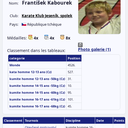
František Kabourek
Nom:
Club:
Karate Klub Jeseník, spolek
Pays:
République tchèque
Médailles:
4x
4x
8x
Photo galerie (1)
Classement dans les tableaux:
categorie
Position
Monde
4526.
kata homme 12-13 ans (Cz)
527.
kumite homme 12-13 ans -50kg (Cz)
31.
kumite homme 14-15 ans -55kg (Cz)
10.
kumite homme 14-15 ans -60kg (Cz)
95.
kumite homme 16-17 ans -61kg (Cz)
101.
kumite homme 16-17 ans -68kg (Cz)
45.
Classement
Tournois
Discipline
Date
Points
Otevřené mistrovství
kumite homme 16-