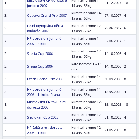
Mistrovství ČR dorostu a
kumite homme 14-
1.
01.12.2007
18
juniorů 2007
15 ans -55kg
kumite homme 14-
3.
Ostrava Grand Prix 2007
27.10.2007
4
15 ans -60kg
Letní olympiáda dětí a
kumite homme 12-
3.
23.06.2007
6
mládeže 2007
13 ans -50kg
NP dorostu a juniorů
kumite homme 14-
7.
02.06.2007
1
2007 - 2.kolo
15 ans -55kg
kumite homme 12-
2.
Silesia Cup 2006
14.10.2006
4
13 ans -50kg
kata homme 12-13
3.
Silesia Cup 2006
14.10.2006
2
ans
kumite homme 14-
3.
Czech Grand Prix 2006
30.09.2006
8
15 ans -50kg
NP dorostu a juniorů
kumite homme 14-
3.
13.05.2006
4
2006 - 1. kolo, Praha
15 ans -55kg
Mistrovství ČR žáků a ml.
kumite homme 12-
1.
15.10.2005
18
dorostu 2005
13 ans -50kg
kumite homme 12-
2.
Shotokan Cup 2005
01.10.2005
4
13 ans -50kg
NP žáků a ml. dorostu
kumite homme 12-
2.
21.05.2005
8
2005 - 1.kolo
13 ans -50kg