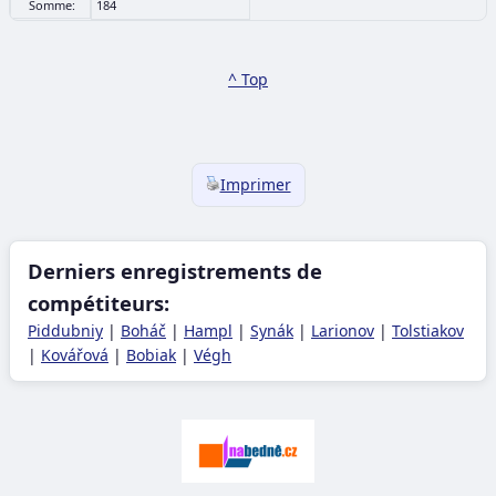
Somme:
184
^ Top
Imprimer
Derniers enregistrements de
compétiteurs:
Piddubniy
|
Boháč
|
Hampl
|
Synák
|
Larionov
|
Tolstiakov
|
Kovářová
|
Bobiak
|
Végh