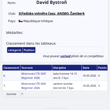
David Bystroň
Nom:
Club:
Středisko volného času, ANIMO, Žamberk
Pays:
République tchèque
Médailles:
Classement dans les tableaux:
categorie
Position
Vous pouvez
upload
photo de ce compétiteur.
Classement
Tournois
Discipline
Date
Points
Mistrovství ČR SKIF
kata homme 14-15
6.
16.05.2026
4
Beginner 2026
ans 8.-7.kyu
Mistrovství ČR SKIF
sanbon kumite
7.
16.05.2026
3
Beginner 2026
dorost do 7.kyu
Somme:
7