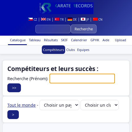
|
|
|
|
|
CZ
EN
TR
DE
JP
CN
Catalogue
Tableau
Résultats
SKIF
Calendrier
GPHK
Aide
Upload
Compétiteurs
Clubs
Equipes
Compétiteurs et leurs succès :
Recherche (Prénom):
Tout le monde
-