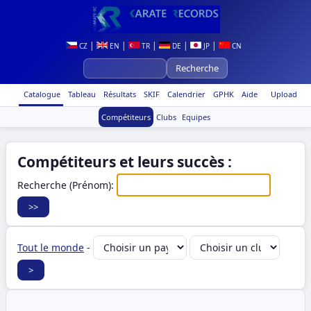
|
|
|
|
|
CZ
EN
TR
DE
JP
CN
Catalogue
Tableau
Résultats
SKIF
Calendrier
GPHK
Aide
Upload
Compétiteurs
Clubs
Equipes
Compétiteurs et leurs succès :
Recherche (Prénom):
Tout le monde
-