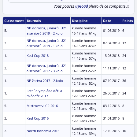
Vous pouvez
upload
photo de ce compétiteur.
Classement
Tournois
Discipline
Date
Points
NP dorostu, juniorů, U21
kumite homme
5.
01.06.2019
6
a seniorů 2019 - 2.kolo
16-17 ans -61kg
NP dorostu, juniorů, U21
kumite homme
3.
07.04.2019
12
a seniorů 2019 - 1.kolo
14-15 ans -63kg
kumite homme
1.
Kesl Cup 2018
13.05.2018
24
14-15 ans -57kg
NP dorostu, juniorů, U21
kumite homme
3.
11.11.2017
12
a seniorů 2017 - 3.kolo
14-15 ans -52kg
kumite homme
1.
NP žactva 2017 - 2.kolo
07.10.2017
36
12-13 ans -52kg
Letní olympiáda dětí a
kumite homme
1.
26.06.2017
24
mládeže 2017
12-13 ans -50kg
kumite homme
5.
Mistrovství ČR 2016
03.12.2016
8
12-13 ans -45kg
kumite homme
3.
Kesl Cup 2016
31.01.2016
8
12-13 ans -39kg
kumite homme
2.
North Bohemia 2015
17.10.2015
16
12-13 ans -39kg