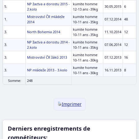
NP žactva a dorostu 2015 -
kumite homme
5.
30.05.2015
6
2.kolo
12-13 ans -39kg
Mistrovství ČR mládeže
kumite homme
1.
07.12.2014
48
2014
10-11 ans -35kg
kumite homme
3.
North Bohemia 2014
11.10.2014
12
10-11 ans -35kg
NP žactva a dorostu 2014 -
kumite homme
3.
07.06.2014
12
2.kolo
10-11 ans -35kg
kumite homme
3.
Mistrovství ČR žáků 2013
07.12.2013
16
10-11 ans -30kg
kumite homme
3.
NP mládeže 2013 - 3.kolo
16.11.2013
8
10-11 ans -30kg
Somme:
248
Imprimer
Derniers enregistrements de
compétiteurs: