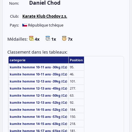
Daniel Chod
Nom:
Club:
Karate Klub Chodov z.s.
Pays:
République tchèque
Médailles:
4x
1x
7x
Classement dans les tableaux:
categorie
Position
kumite homme 10-11 ans -30kg (Cz)
95.
kumite homme 10-11 ans -35kg (Cz)
46.
kumite homme 12-13 ans -39kg (Cz)
101.
kumite homme 12-13 ans -45kg (Cz)
277.
kumite homme 12-13 ans -50kg (Cz)
63.
kumite homme 12-13 ans -52kg (Cz)
92.
kumite homme 14-15 ans -52kg (Cz)
184.
kumite homme 14-15 ans -57kg (Cz)
150.
kumite homme 14-15 ans -63kg (Cz)
218.
kumite homme 16-17 ans -61kg (Cz)
181.