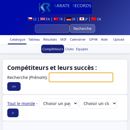
|
|
|
|
|
CZ
EN
TR
DE
JP
CN
Catalogue
Tableau
Résultats
SKIF
Calendrier
GPHK
Aide
Upload
Compétiteurs
Clubs
Equipes
Compétiteurs et leurs succès :
Recherche (Prénom):
Tout le monde
-