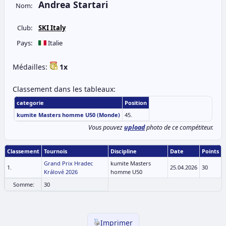
Andrea Startari
Nom:
Club:
SKI Italy
Pays:
Italie
Médailles:
1x
Classement dans les tableaux:
categorie
Position
kumite Masters homme U50 (Monde)
45.
Vous pouvez
upload
photo de ce compétiteur.
Classement
Tournois
Discipline
Date
Points
Grand Prix Hradec
kumite Masters
1.
25.04.2026
30
Králové 2026
homme U50
Somme:
30
Imprimer