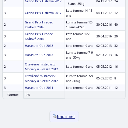
2.
Grand Prix Ostrava 2017
04.11.2017
24
15 ans -55kg
kata femme 14-15
3.
Grand Prix Ostrava 2017
04.11.2017
12
ans
Grand Prix Hradec
kumite femme 12-
2.
30.04.2016
40
Králové 2016
13 ans -42kg
Grand Prix Hradec
kata femme 12-13
3.
30.04.2016
20
Králové 2016
ans
2.
Harasuto Cup 2013
kata femme -9 ans
02.03.2013
32
kumite femme 7-9
3.
Harasuto Cup 2013
02.03.2013
16
ans -30kg
Otevřené mistrovství
2.
kata femme -9 ans
05.05.2012
16
Moravy a Slezska 2012
Otevřené mistrovství
kumite femme 7-9
3.
05.05.2012
8
Moravy a Slezska 2012
ans -30kg
3.
Harasuto Cup 2011
kata femme -9 ans
26.02.2011
12
Somme:
180
Imprimer