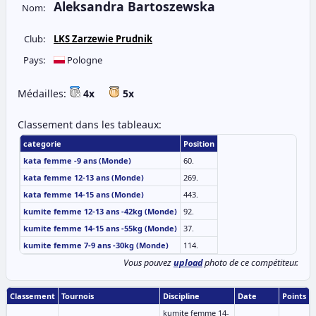
Aleksandra Bartoszewska
Nom:
Club:
LKS Zarzewie Prudnik
Pays:
Pologne
Médailles:
4x
5x
Classement dans les tableaux:
categorie
Position
kata femme -9 ans (Monde)
60.
kata femme 12-13 ans (Monde)
269.
kata femme 14-15 ans (Monde)
443.
kumite femme 12-13 ans -42kg (Monde)
92.
kumite femme 14-15 ans -55kg (Monde)
37.
kumite femme 7-9 ans -30kg (Monde)
114.
Vous pouvez
upload
photo de ce compétiteur.
Classement
Tournois
Discipline
Date
Points
kumite femme 14-