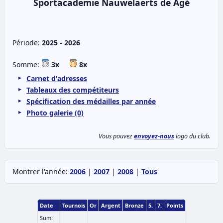
Sportacademie Nauwelaerts de Agé
Période:
2025 - 2026
Somme:
3x
8x
Carnet d'adresses
Tableaux des compétiteurs
Spécification des médailles par année
Photo galerie (0)
Vous pouvez
envoyez-nous
logo du club.
Montrer l'année:
2006
|
2007
|
2008
|
Tous
Date
Tournois
Or
Argent
Bronze
5.
7.
Points
Sum: