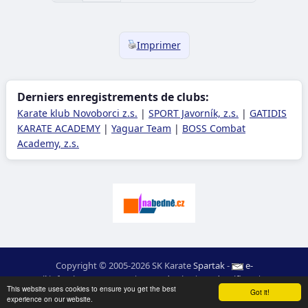
Imprimer
Derniers enregistrements de clubs:
Karate klub Novoborci z.s.
|
SPORT Javorník, z.s.
|
GATIDIS
KARATE ACADEMY
|
Yaguar Team
|
BOSS Combat
Academy, z.s.
Copyright © 2005-2026 SK Karate
Spartak
-
e-
mail
:
moc.ceretarak@ofni
|
Carte du site
|
Identifiant
|
RSS
This website uses cookies to ensure you get the best
webdesign:
Ing. Pavel Švojgr
,
résultats karate
: Mgr. Jiří Kotala
Got it!
experience on our website.