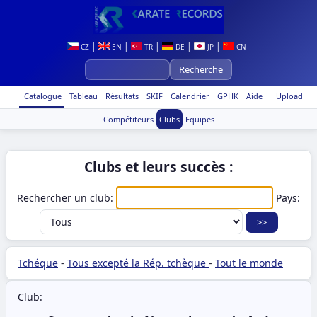
|
|
|
|
|
CZ
EN
TR
DE
JP
CN
Catalogue
Tableau
Résultats
SKIF
Calendrier
GPHK
Aide
Upload
Compétiteurs
Clubs
Equipes
Clubs et leurs succès :
Rechercher un club:
Pays:
Tchéque
-
Tous excepté la Rép. tchèque
-
Tout le monde
Club: