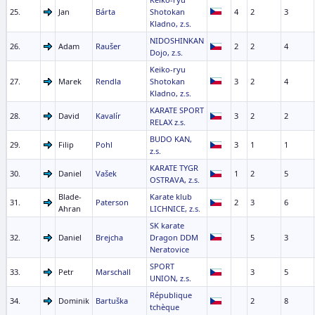
25.
Jan
Bárta
Shotokan
4
2
3
Kladno, z.s.
NIDOSHINKAN
26.
Adam
Raušer
2
2
4
Dojo, z.s.
Keiko-ryu
27.
Marek
Rendla
Shotokan
3
2
4
Kladno, z.s.
KARATE SPORT
28.
David
Kavalír
3
2
2
RELAX z.s.
BUDO KAN,
29.
Filip
Pohl
3
1
1
z.s.
KARATE TYGR
30.
Daniel
Vašek
1
2
5
OSTRAVA, z.s.
Blade-
Karate klub
31.
Paterson
2
3
6
Ahran
LICHNICE, z.s.
SK karate
32.
Daniel
Brejcha
Dragon DDM
5
3
Neratovice
SPORT
33.
Petr
Marschall
3
5
UNION, z.s.
République
34.
Dominik
Bartuška
2
8
tchèque