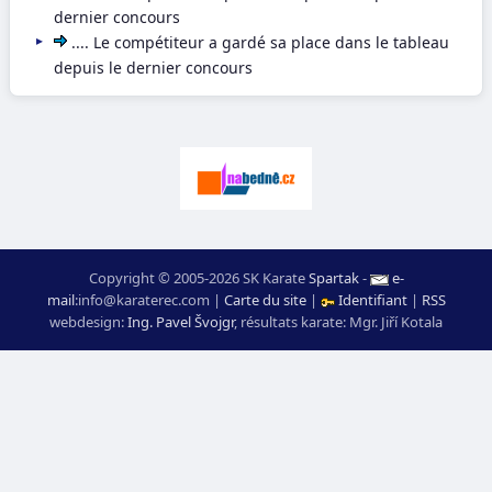
dernier concours
.... Le compétiteur a gardé sa place dans le tableau
depuis le dernier concours
Copyright © 2005-2026 SK Karate
Spartak
-
e-
mail
:
moc.ceretarak@ofni
|
Carte du site
|
Identifiant
|
RSS
webdesign:
Ing. Pavel Švojgr
,
résultats karate
: Mgr. Jiří Kotala