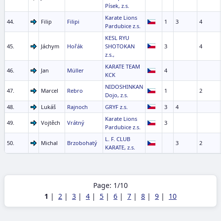
Písek, z.s.
Karate Lions
44.
Filip
Filipi
1
3
4
Pardubice z.s.
KESL RYU
45.
Jáchym
Hořák
SHOTOKAN
3
4
z.s.,
KARATE TEAM
46.
Jan
Müller
4
KCK
NIDOSHINKAN
47.
Marcel
Rebro
1
2
Dojo, z.s.
48.
Lukáš
Rajnoch
GRYF z.s.
3
4
Karate Lions
49.
Vojtěch
Vrátný
3
Pardubice z.s.
L. F. CLUB
50.
Michal
Brzobohatý
3
2
KARATE, z.s.
Page: 1/10
1
|
2
|
3
|
4
|
5
|
6
|
7
|
8
|
9
|
10