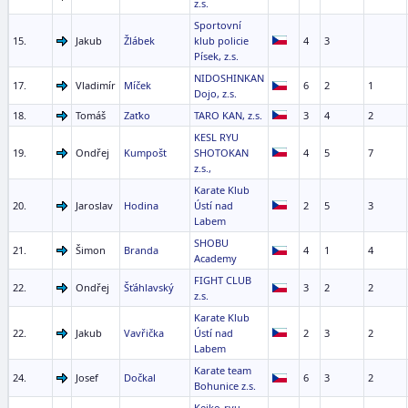
z.s.
Sportovní
15.
Jakub
Žlábek
klub policie
4
3
Písek, z.s.
NIDOSHINKAN
17.
Vladimír
Míček
6
2
1
Dojo, z.s.
18.
Tomáš
Zaťko
TARO KAN, z.s.
3
4
2
KESL RYU
19.
Ondřej
Kumpošt
SHOTOKAN
4
5
7
z.s.,
Karate Klub
20.
Jaroslav
Hodina
Ústí nad
2
5
3
Labem
SHOBU
21.
Šimon
Branda
4
1
4
Academy
FIGHT CLUB
22.
Ondřej
Šťáhlavský
3
2
2
z.s.
Karate Klub
22.
Jakub
Vavřička
Ústí nad
2
3
2
Labem
Karate team
24.
Josef
Dočkal
6
3
2
Bohunice z.s.
Keiko-ryu