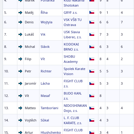
4.
Marek
Pohanka
Klub Nakama
9
8
6
Shotokan
5.
Matěj
Říha
GRYF z.s.
9
1
4
VSK VŠB TU
6.
Denis
Wojtyla
6
6
7
Ostrava
USK Slavia
7.
Lukáš
Vik
7
3
3
Liberec, z.s.
KODOKAI
8.
Michal
Slávik
6
3
6
BRNO z.s.
SHOBU
9.
Filip
Vít
8
4
2
Academy
Spolek Karate
10.
Petr
Richter
5
5
3
Vision
FIGHT CLUB
11.
Jaromír
Lácha
5
3
3
z.s.
BUDO KAN,
12.
Vít
Masař
8
z.s.
NIDOSHINKAN
13.
Matteo
Tamborlani
4
3
4
Dojo, z.s.
L. F. CLUB
14.
Vojtěch
Sůkal
4
3
KARATE, z.s.
FIGHT CLUB
15.
Artur
Hlushchenko
3
4
1