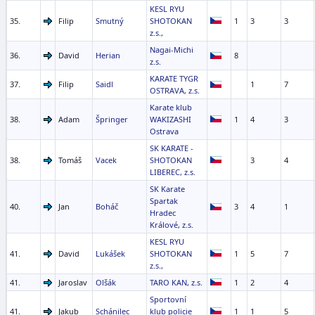
KESL RYU
35.
Filip
Smutný
SHOTOKAN
1
3
3
z.s.,
Nagai-Michi
36.
David
Herian
8
z.s.
KARATE TYGR
37.
Filip
Saidl
1
7
OSTRAVA, z.s.
Karate klub
38.
Adam
Špringer
WAKIZASHI
1
4
3
Ostrava
SK KARATE -
38.
Tomáš
Vacek
SHOTOKAN
3
4
LIBEREC, z.s.
SK Karate
Spartak
40.
Jan
Boháč
3
4
1
Hradec
Králové, z.s.
KESL RYU
41.
David
Lukášek
SHOTOKAN
1
5
7
z.s.,
41.
Jaroslav
Olšák
TARO KAN, z.s.
1
2
4
Sportovní
41.
Jakub
Schánilec
klub policie
1
1
5