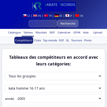
|
|
|
|
|
CZ
EN
TR
DE
JP
CN
Catalogue
Tableau
Résultats
SKIF
Calendrier
GPHK
Aide
Upload
Compétiteurs
Clubs
Top monde
EGP
GL
Tournois
Photo
Tableaux des compétiteurs en accord avec
leurs catégories:
année