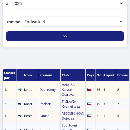
à
comme
Classer
Nom
Prénom
Club
Pays
Or
Argent
Bronze
par
HAKUBA
1.
Jakub
Debrecenyi
Karate
16
4
2
Ostrava
TJ SLAVIA
2.
Karel
Imríšek
10
3
7
Kroměříž z.s.
NIDOSHINKAN
3.
Peter
Fabian
5
1
5
Dojo, z.s.
Sportovní