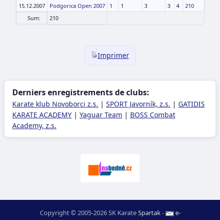
15.12.2007
Podgorica Open 2007
1
1
3
3
4
210
Sum:
210
Imprimer
Derniers enregistrements de clubs:
Karate klub Novoborci z.s.
|
SPORT Javorník, z.s.
|
GATIDIS
KARATE ACADEMY
|
Yaguar Team
|
BOSS Combat
Academy, z.s.
Copyright © 2005-2026 SK Karate
Spartak
-
e-