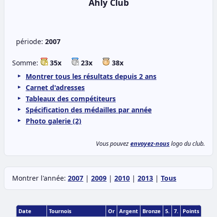
Ahly Club
période:
2007
Somme:
35x
23x
38x
Montrer tous les résultats depuis 2 ans
Carnet d'adresses
Tableaux des compétiteurs
Spécification des médailles par année
Photo galerie (2)
Vous pouvez
envoyez-nous
logo du club.
Montrer l'année:
2007
|
2009
|
2010
|
2013
|
Tous
Date
Tournois
Or
Argent
Bronze
5.
7.
Points