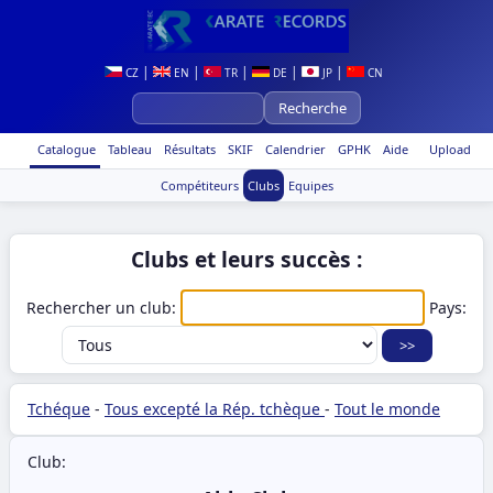
|
|
|
|
|
CZ
EN
TR
DE
JP
CN
Catalogue
Tableau
Résultats
SKIF
Calendrier
GPHK
Aide
Upload
Compétiteurs
Clubs
Equipes
Clubs et leurs succès :
Rechercher un club:
Pays:
Tchéque
-
Tous excepté la Rép. tchèque
-
Tout le monde
Club: