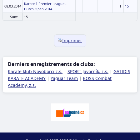
Karate 1 Premier League -
08.03.2014
1
15
Dutch Open 2014
Sum:
15
Imprimer
Derniers enregistrements de clubs:
Karate klub Novoborci z.s.
|
SPORT Javorník, z.s.
|
GATIDIS
KARATE ACADEMY
|
Yaguar Team
|
BOSS Combat
Academy, z.s.