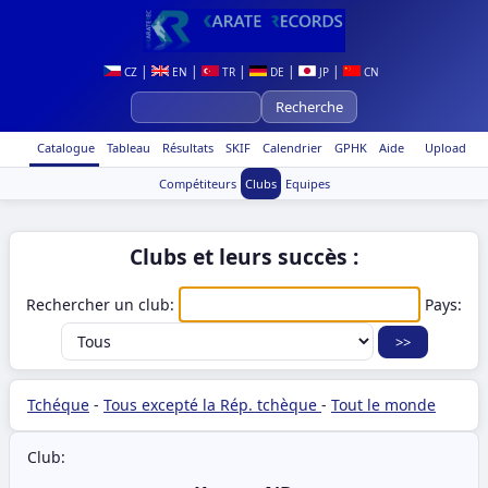
|
|
|
|
|
CZ
EN
TR
DE
JP
CN
Catalogue
Tableau
Résultats
SKIF
Calendrier
GPHK
Aide
Upload
Compétiteurs
Clubs
Equipes
Clubs et leurs succès :
Rechercher un club:
Pays:
Tchéque
-
Tous excepté la Rép. tchèque
-
Tout le monde
Club: