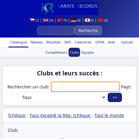
|
|
|
|
|
CZ
EN
TR
DE
JP
CN
Catalogue
Tableau
Résultats
SKIF
Calendrier
GPHK
Aide
Upload
Compétiteurs
Clubs
Equipes
Clubs et leurs succès :
Rechercher un club:
Pays:
Tchéque
-
Tous excepté la Rép. tchèque
-
Tout le monde
Club: