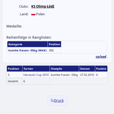
Clubs:
KS Olimp Łódź
Land:
Polen
Medaille:
Reihenfolge in Ranglisten:
Kategorie
Position
kumite frauen -55kg (Welt)
300.
upload
.
Position
Turnier
Disziplin
Datum
Punkte
5.
Harasuto Cup 2010
kumite frauen -55kg
27.02.2010
6
Gesamt:
6
Druck