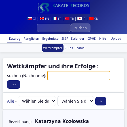
|
|
|
|
|
CZ
EN
FR
TR
JP
CN
Katalog
Ranglisten
Ergebnisse
SKIF
Kalender
GPHK
Hilfe
Upload
Wettkämpfer
Clubs
Teams
Wettkämpfer und ihre Erfolge :
suchen (Nachname):
Alle
-
Katarzyna Kozłowska
Bezeichnung: