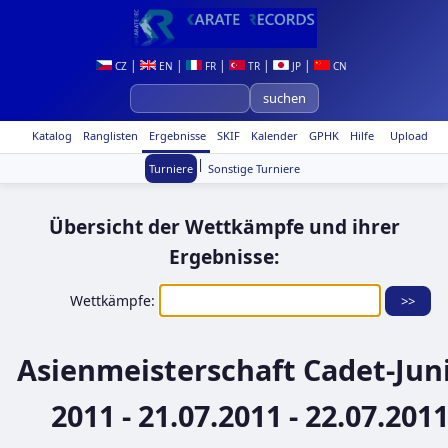
|
|
|
|
|
CZ
EN
FR
TR
JP
CN
Katalog
Ranglisten
Ergebnisse
SKIF
Kalender
GPHK
Hilfe
Upload
|
Turniere
Sonstige Turniere
Übersicht der Wettkämpfe und ihrer
Ergebnisse:
Wettkämpfe:
Asienmeisterschaft Cadet-Jun
2011 - 21.07.2011 - 22.07.201