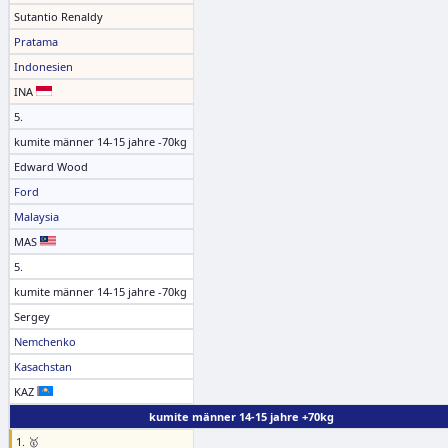
Sutantio Renaldy
Pratama
Indonesien
INA
5.
kumite männer 14-15 jahre -70kg
Edward Wood
Ford
Malaysia
MAS
5.
kumite männer 14-15 jahre -70kg
Sergey
Nemchenko
Kasachstan
KAZ
kumite männer 14-15 jahre +70kg
1. 🥇