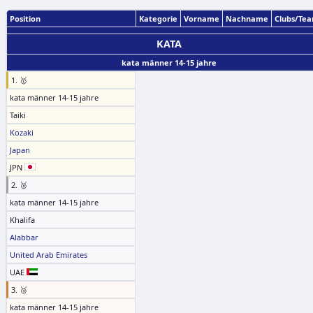
Position
Kategorie
Vorname
Nachname
Clubs/Te
KATA
kata männer 14-15 jahre
1. 🥇
kata männer 14-15 jahre
Taiki
Kozaki
Japan
JPN
2. 🥈
kata männer 14-15 jahre
Khalifa
Alabbar
United Arab Emirates
UAE
3. 🥉
kata männer 14-15 jahre