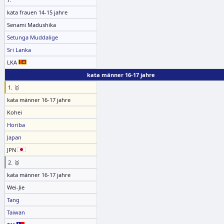
kata frauen 14-15 jahre
Senami Madushika
Setunga Muddalige
Sri Lanka
LKA
kata männer 16-17 jahre
1. 🥇
kata männer 16-17 jahre
Kohei
Horiba
Japan
JPN
2. 🥈
kata männer 16-17 jahre
Wei-Jie
Tang
Taiwan