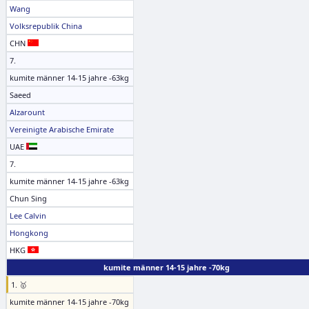
Wang
Volksrepublik China
CHN
7.
kumite männer 14-15 jahre -63kg
Saeed
Alzarount
Vereinigte Arabische Emirate
UAE
7.
kumite männer 14-15 jahre -63kg
Chun Sing
Lee Calvin
Hongkong
HKG
kumite männer 14-15 jahre -70kg
1. 🥇
kumite männer 14-15 jahre -70kg