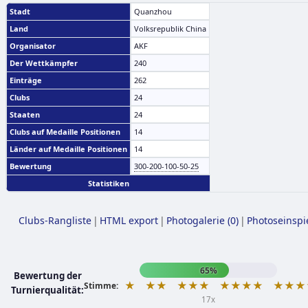
Stadt
Quanzhou
Land
Volksrepublik China
Organisator
AKF
Der Wettkämpfer
240
Einträge
262
Clubs
24
Staaten
24
Clubs auf Medaille Positionen
14
Länder auf Medaille Positionen
14
Bewertung
300-200-100-50-25
Statistiken
Clubs-Rangliste
|
HTML export
|
Photogalerie (0)
|
Photoseinspi
65%
Bewertung der
★
★★
★★★
★★★★
★★★
Stimme:
Turnierqualität:
17x