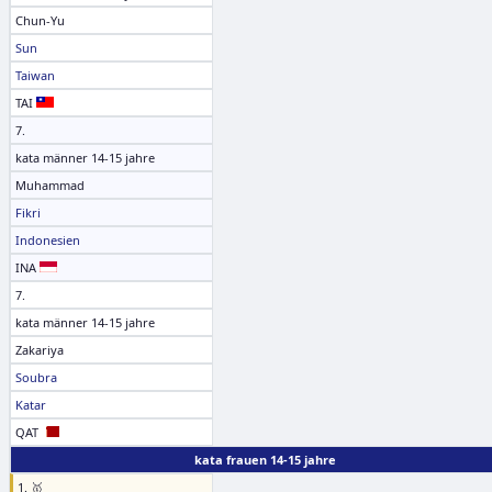
Chun-Yu
Sun
Taiwan
TAI
7.
kata männer 14-15 jahre
Muhammad
Fikri
Indonesien
INA
7.
kata männer 14-15 jahre
Zakariya
Soubra
Katar
QAT
kata frauen 14-15 jahre
1. 🥇