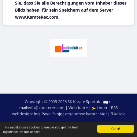
Sie, dass Sie alle Berechtigungen vom Inhaber dieses
Bilds haben, für sein Speichern auf dem Server
www.KarateRec.com.
Copyright © 2005-2026 SK Karate
Spartak
-
e-
mail
:
moc.ceretarak@ofni
|
Web-Karte
|
Login
|
RSS
webdesign:
Ing. Pavel Švojgr
,
ergebnisse karate
: Mgr. Jiří Kotala
This website uses cookies to ensure you get the best
Got it!
experience on our website.