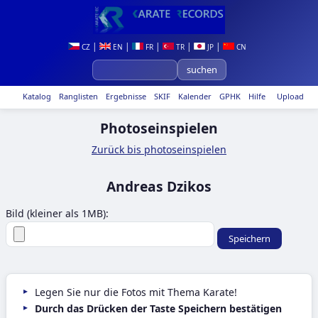
|
|
|
|
|
CZ
EN
FR
TR
JP
CN
Katalog
Ranglisten
Ergebnisse
SKIF
Kalender
GPHK
Hilfe
Upload
Photoseinspielen
Zurück bis photoseinspielen
Andreas Dzikos
Bild (kleiner als 1MB):
Legen Sie nur die Fotos mit Thema Karate!
Durch das Drücken der Taste Speichern bestätigen