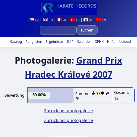
|
|
|
|
|
CZ
EN
FR
TR
JP
CN
Katalog
Ranglisten
Ergebnisse
SKIF
Kalender
GPHK
Hilfe
Upload
Photogalerie:
Grand Prix
Hradec Králové 2007
Gesamt:
Stimme:
50.00%
Bewertung:
1x
Zurück bis photogalerie
Zurück bis photogalerie