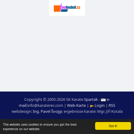
Copyright © 2005-2026 SK Karate
Spartak
-
e-
mail
:
moc.ceretarak@ofni
|
Web-Karte
|
Login
|
RSS
webdesign:
Ing. Pavel Švojgr
,
ergebnisse karate
: Mgr. Jiří Kotala
This website uses cookies to ensure you get the best
Got it!
experience on our website.