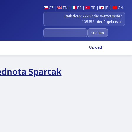
CZ
|
EN
|
FR
|
TR
|
JP
|
CN
Statistiken: 22967 der Wettkämpfer
135452 der Ergebnisse
Upload
ednota Spartak