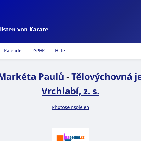
listen von Karate
Kalender
GPHK
Hilfe
Markéta Paulů
-
Tělovýchovná j
Vrchlabí, z. s.
Photoseinspielen