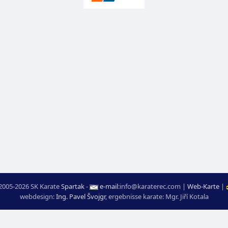
2005-2026 SK Karate
Spartak
-
e-mail
:
moc.ceretarak@ofni
|
Web-Karte
|
webdesign:
Ing. Pavel Švojgr
,
ergebnisse karate
: Mgr. Jiří Kotala