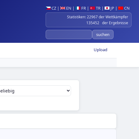
CZ
|
EN
|
FR
|
TR
|
JP
|
CN
Statistiken: 22967 der Wettkämpfer
135452 der Ergebnisse
Upload