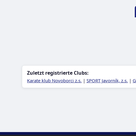
Zuletzt registrierte Clubs:
Karate klub Novoborci z.s.
|
SPORT Javorník, z.s.
|
G