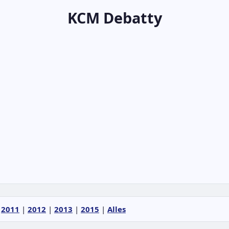
KCM Debatty
|
2011
|
2012
|
2013
|
2015
|
Alles