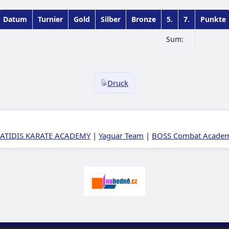
Datum
Turnier
Gold
Silber
Bronze
5.
7.
Punkte
Sum:
Druck
ATIDIS KARATE ACADEMY
|
Yaguar Team
|
BOSS Combat Academy