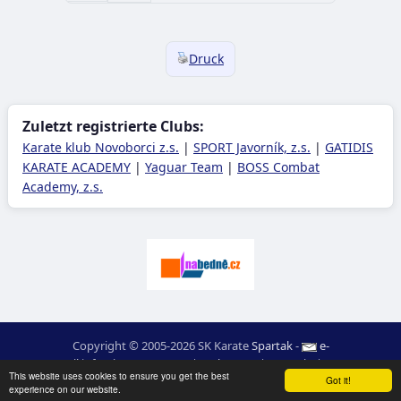
Druck
Zuletzt registrierte Clubs:
Karate klub Novoborci z.s.
|
SPORT Javorník, z.s.
|
GATIDIS
KARATE ACADEMY
|
Yaguar Team
|
BOSS Combat
Academy, z.s.
Copyright © 2005-2026 SK Karate
Spartak
-
e-
mail
:
moc.ceretarak@ofni
|
Web-Karte
|
Login
|
RSS
This website uses cookies to ensure you get the best
webdesign:
Ing. Pavel Švojgr
,
ergebnisse karate
: Mgr. Jiří Kotala
Got it!
experience on our website.