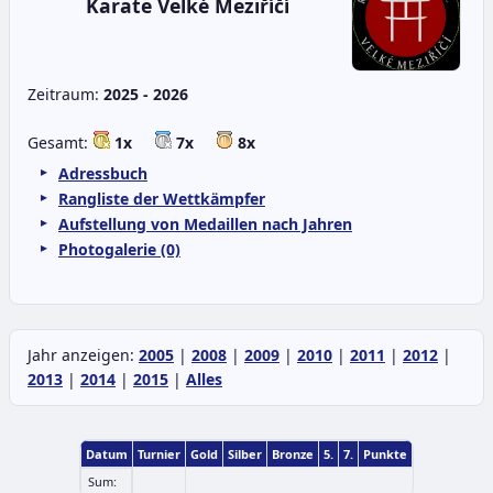
Karate Velké Meziříčí
Zeitraum:
2025 - 2026
Gesamt:
1x
7x
8x
Adressbuch
Rangliste der Wettkämpfer
Aufstellung von Medaillen nach Jahren
Photogalerie (0)
Jahr anzeigen:
2005
|
2008
|
2009
|
2010
|
2011
|
2012
|
2013
|
2014
|
2015
|
Alles
Datum
Turnier
Gold
Silber
Bronze
5.
7.
Punkte
Sum: