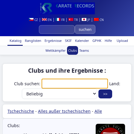
|
|
|
|
|
CZ
EN
FR
TR
JP
CN
Katalog
Ranglisten
Ergebnisse
SKIF
Kalender
GPHK
Hilfe
Upload
Wettkämpfer
Clubs
Teams
Clubs und ihre Ergebnisse :
Club suchen:
Land:
Tschechische
-
Alles außer tschechischen
-
Alle
Clubs: