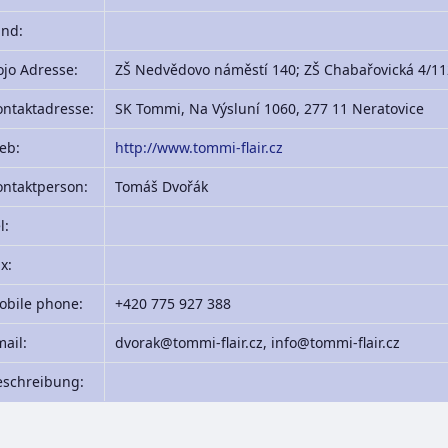
and:
jo Adresse:
ZŠ Nedvědovo náměstí 140; ZŠ Chabařovická 4/11
ntaktadresse:
SK Tommi, Na Výsluní 1060, 277 11 Neratovice
eb:
http://www.tommi-flair.cz
ontaktperson:
Tomáš Dvořák
l:
x:
obile phone:
+420 775 927 388
ail:
dvorak@tommi-flair.cz, info@tommi-flair.cz
eschreibung: