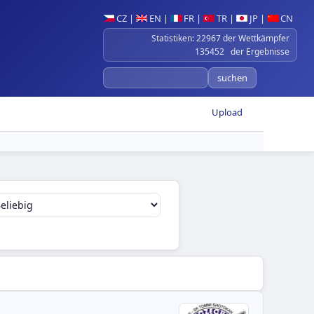
CZ
|
EN
|
FR
|
TR
|
JP
|
CN
Statistiken: 22967 der Wettkämpfer
135452 der Ergebnisse
Upload