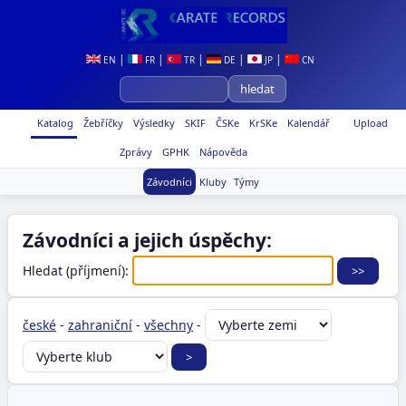
|
|
|
|
|
EN
FR
TR
DE
JP
CN
Katalog
Žebříčky
Výsledky
SKIF
ČSKe
KrSKe
Kalendář
Upload
Zprávy
GPHK
Nápověda
Závodníci
Kluby
Týmy
Závodníci a jejich úspěchy:
Hledat (příjmení):
české
-
zahraniční
-
všechny
-