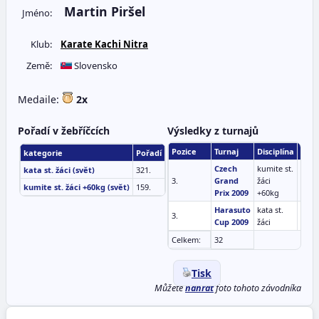
Martin Piršel
Jméno:
Klub:
Karate Kachi Nitra
Země:
Slovensko
Medaile:
2x
Pořadí v žebříčcích
Výsledky z turnajů
Pozice
Turnaj
Disciplína
Dat
kategorie
Pořadí
Czech
kumite st.
kata st. žáci (svět)
321.
3.
Grand
žáci
03.1
kumite st. žáci +60kg (svět)
159.
Prix 2009
+60kg
Harasuto
kata st.
3.
28.0
Cup 2009
žáci
Celkem:
32
Tisk
Můžete
nahrát
foto tohoto závodníka