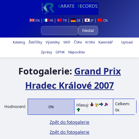
|
|
|
|
|
EN
FR
TR
DE
JP
CN
Katalog
Žebříčky
Výsledky
SKIF
ČSKe
KrSKe
Kalendář
Upload
Zprávy
GPHK
Nápověda
Fotogalerie:
Grand Prix
Hradec Králové 2007
Celkem:
Hlasuj:
Hodnocení:
0%
0x
Zpět do fotogalerie
Zpět do fotogalerie