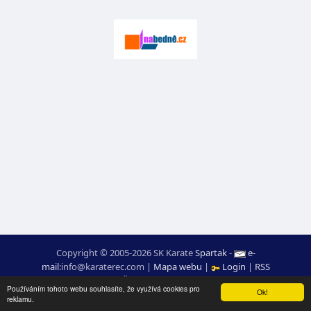
Copyright © 2005-2026 SK Karate
Spartak
-
e-
mail
:
moc.ceretarak@ofni
|
Mapa webu
|
Login
|
RSS
webdesign:
Ing. Pavel Švojgr
,
výsledky karate
: Mgr. Jiří Kotala
Používáním tohoto webu souhlasíte, že využívá cookies pro
Ok!
reklamu.