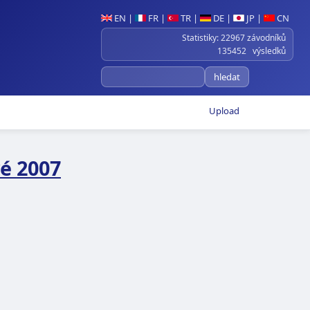
EN
|
FR
|
TR
|
DE
|
JP
|
CN
Statistiky: 22967 závodníků
135452 výsledků
Upload
é 2007