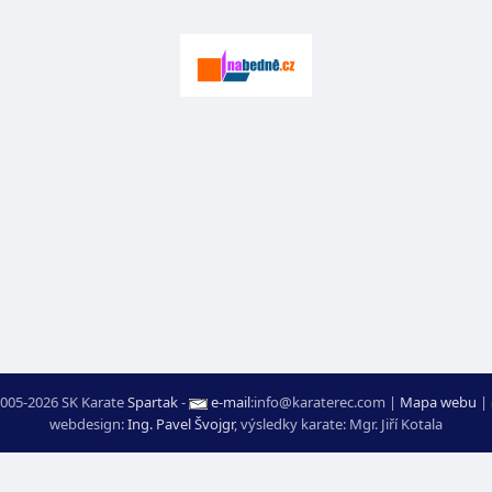
005-2026 SK Karate
Spartak
-
e-mail
:
moc.ceretarak@ofni
|
Mapa webu
|
webdesign:
Ing. Pavel Švojgr
,
výsledky karate
: Mgr. Jiří Kotala