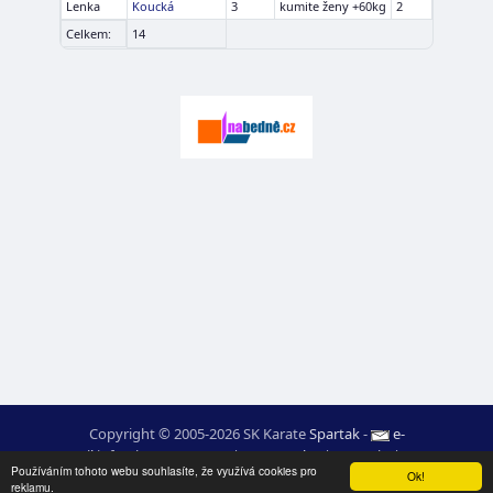
Lenka
Koucká
3
kumite ženy +60kg
2
Celkem:
14
Copyright © 2005-2026 SK Karate
Spartak
-
e-
mail
:
moc.ceretarak@ofni
|
Mapa webu
|
Login
|
RSS
Používáním tohoto webu souhlasíte, že využívá cookies pro
webdesign:
Ing. Pavel Švojgr
,
výsledky karate
: Mgr. Jiří Kotala
Ok!
reklamu.