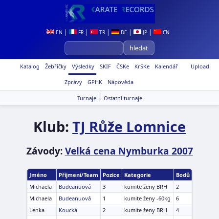
|
|
|
|
|
EN
FR
TR
DE
JP
CN
Katalog
Žebříčky
Výsledky
SKIF
ČSKe
KrSKe
Kalendář
Upload
Zprávy
GPHK
Nápověda
|
Turnaje
Ostatní turnaje
Klub:
TJ Růže Lomnice
Závody:
Velká cena Nymburka 2007
Jméno
Příjmení/Team
Pozice
Kategorie
Bodů
Michaela
Budeanuová
3
kumite ženy BRH
2
Michaela
Budeanuová
1
kumite ženy -60kg
6
Lenka
Koucká
2
kumite ženy BRH
4