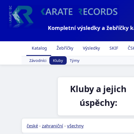
Kompletní výsledky a žebříčky 
Katalog
Žebříčky
Výsledky
SKIF
ČS
Závodníci
Kluby
Týmy
Kluby a jejich
úspěchy:
české
-
zahraniční
-
všechny