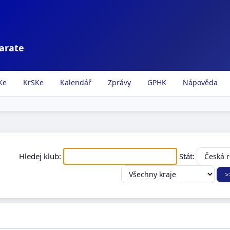
karate
Ke
KrSKe
Kalendář
Zprávy
GPHK
Nápověda
Hledej klub:
Stát: