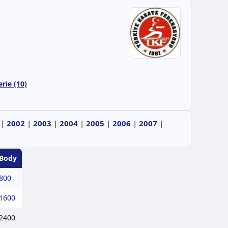
rie (10)
|
2002
|
2003
|
2004
|
2005
|
2006
|
2007
|
Body
800
1600
2400