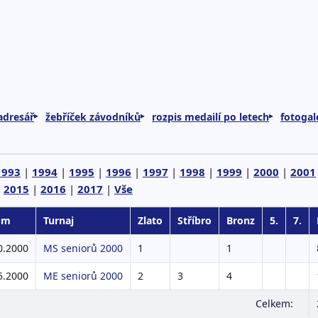
adresář
žebříček závodníků
rozpis medailí po letech
fotogale
1993
|
1994
|
1995
|
1996
|
1997
|
1998
|
1999
|
2000
|
2001
|
2015
|
2016
|
2017
|
Vše
um
Turnaj
Zlato
Stříbro
Bronz
5.
7.
0.2000
MS seniorů 2000
1
1
5.2000
ME seniorů 2000
2
3
4
Celkem: