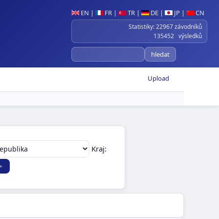
EN
|
FR
|
TR
|
DE
|
JP
|
CN
Statistiky: 22967 závodníků
135452 výsledků
Upload
Kraj: