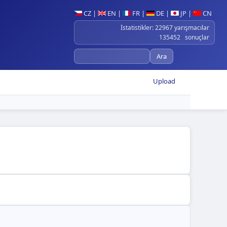
CZ
|
EN
|
FR
|
DE
|
JP
|
CN
İstatistikler: 22967 yarışmacılar
135452 sonuçlar
Upload