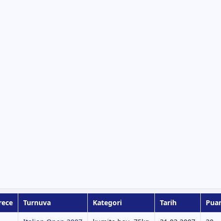
rece
Turnuva
Kategori
Tarih
Puan