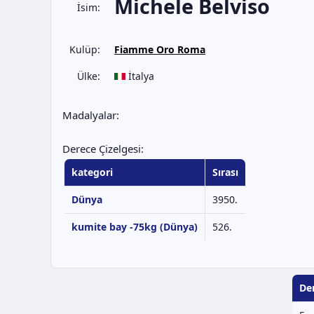
Michele Belviso
İsim:
Kulüp:
Fiamme Oro Roma
Ülke:
İtalya
Madalyalar:
Derece Çizelgesi:
kategori
Sırası
Dünya
3950.
kumite bay -75kg (Dünya)
526.
De