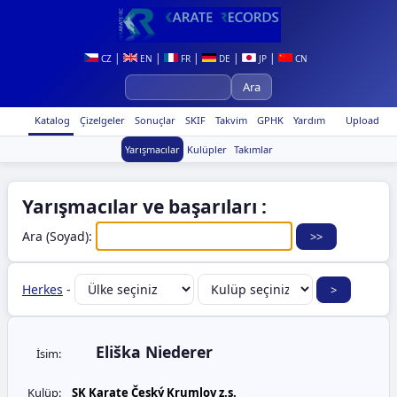
|
|
|
|
|
CZ
EN
FR
DE
JP
CN
Katalog
Çizelgeler
Sonuçlar
SKIF
Takvim
GPHK
Yardım
Upload
Yarışmacılar
Kulüpler
Takımlar
Yarışmacılar ve başarıları :
Ara (Soyad):
Herkes
-
Eliška Niederer
İsim:
Kulüp:
SK Karate Český Krumlov z.s.