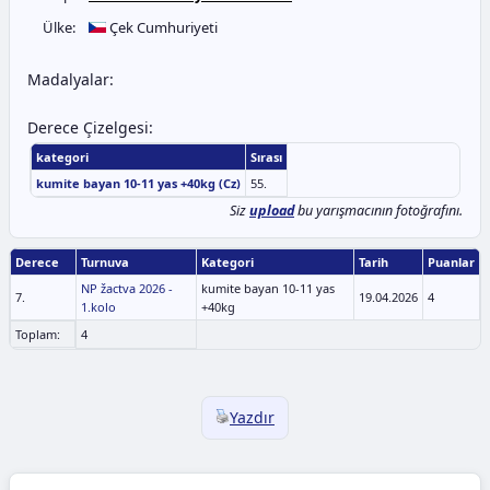
Ülke:
Çek Cumhuriyeti
Madalyalar:
Derece Çizelgesi:
kategori
Sırası
kumite bayan 10-11 yas +40kg (Cz)
55.
Siz
upload
bu yarışmacının fotoğrafını.
Derece
Turnuva
Kategori
Tarih
Puanlar
NP žactva 2026 -
kumite bayan 10-11 yas
7.
19.04.2026
4
1.kolo
+40kg
Toplam:
4
Yazdır