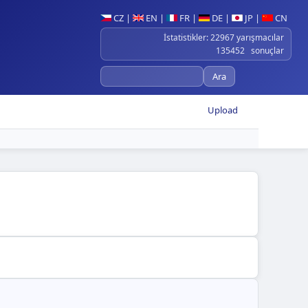
CZ
|
EN
|
FR
|
DE
|
JP
|
CN
İstatistikler: 22967 yarışmacılar
135452 sonuçlar
Upload