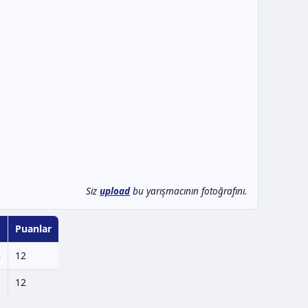
Siz
upload
bu yarışmacının fotoğrafını.
Puanlar
8
12
:
12