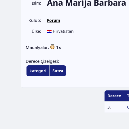
Ana Marija Barbara
İsim:
Kulüp:
Forum
Ülke:
Hırvatistan
Madalyalar:
1x
Derece Çizelgesi:
kategori
Sırası
Derece
3.
G