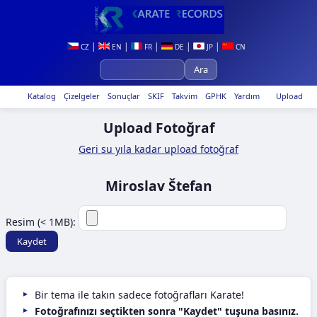
|
|
|
|
|
CZ
EN
FR
DE
JP
CN
Katalog
Çizelgeler
Sonuçlar
SKIF
Takvim
GPHK
Yardım
Upload
Upload Fotoğraf
Geri su yıla kadar upload fotoğraf
Miroslav Štefan
Resim (< 1MB):
Bir tema ile takın sadece fotoğrafları Karate!
Fotoğrafınızı seçtikten sonra "Kaydet" tuşuna basınız.