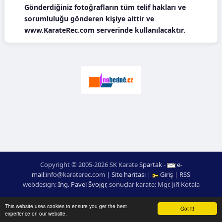
Gönderdiğiniz fotoğrafların tüm telif hakları ve
sorumluluğu gönderen kişiye aittir ve
www.KarateRec.com serverinde kullanılacaktır.
Copyright © 2005-2026 SK Karate
Spartak
-
e-
mail
:
moc.ceretarak@ofni
|
Site haritası
|
Giriş
|
RSS
webdesign:
Ing. Pavel Švojgr
,
sonuçlar karate
: Mgr. Jiří Kotala
This website uses cookies to ensure you get the best
Got it!
experience on our website.