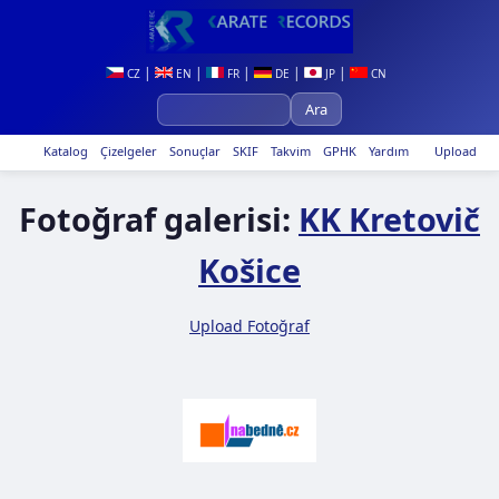
|
|
|
|
|
CZ
EN
FR
DE
JP
CN
Katalog
Çizelgeler
Sonuçlar
SKIF
Takvim
GPHK
Yardım
Upload
Fotoğraf galerisi:
KK Kretovič
Košice
Upload Fotoğraf