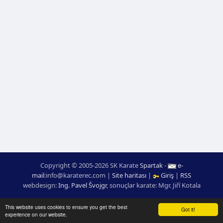
Copyright © 2005-2026 SK Karate
Spartak
-
e-
mail
:
moc.ceretarak@ofni
|
Site haritası
|
Giriş
|
RSS
webdesign:
Ing. Pavel Švojgr
,
sonuçlar karate
: Mgr. Jiří Kotala
This website uses cookies to ensure you get the best
Got it!
experience on our website.