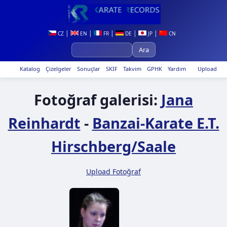
|
|
|
|
|
CZ
EN
FR
DE
JP
CN
Katalog
Çizelgeler
Sonuçlar
SKIF
Takvim
GPHK
Yardım
Upload
Fotoğraf galerisi:
Jana
Reinhardt
-
Banzai-Karate E.T.
Hirschberg/Saale
Upload Fotoğraf