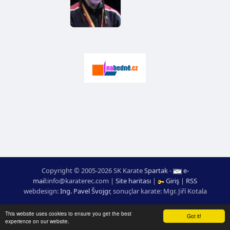
Copyright © 2005-2026 SK Karate
Spartak
-
e-
mail
:
moc.ceretarak@ofni
|
Site haritası
|
Giriş
|
RSS
webdesign:
Ing. Pavel Švojgr
,
sonuçlar karate
: Mgr. Jiří Kotala
This website uses cookies to ensure you get the best
Got it!
experience on our website.