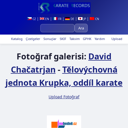
|
|
|
|
|
CZ
EN
FR
DE
JP
CN
Katalog
Çizelgeler
Sonuçlar
SKIF
Takvim
GPHK
Yardım
Upload
Fotoğraf galerisi:
David
Chačatrjan
-
Tělovýchovná
jednota Krupka, oddíl karate
Upload Fotoğraf