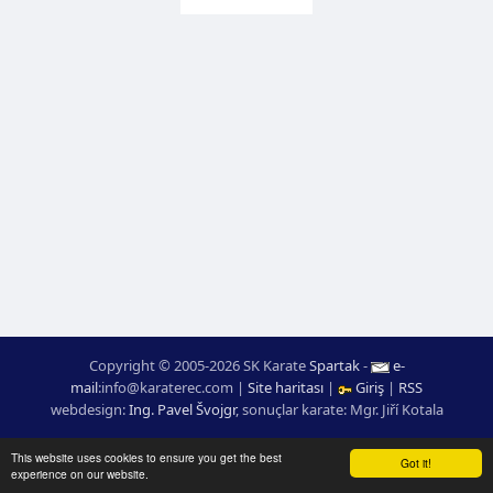
Copyright © 2005-2026 SK Karate
Spartak
-
e-
mail
:
moc.ceretarak@ofni
|
Site haritası
|
Giriş
|
RSS
webdesign:
Ing. Pavel Švojgr
,
sonuçlar karate
: Mgr. Jiří Kotala
This website uses cookies to ensure you get the best
Got it!
experience on our website.