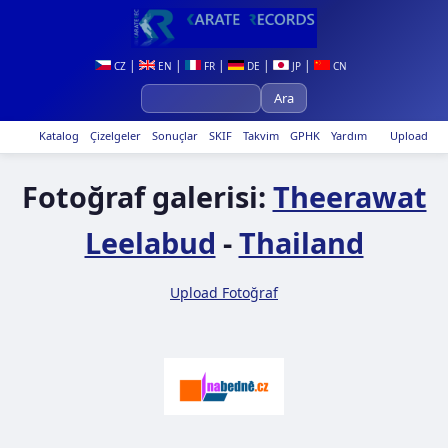
|
|
|
|
|
CZ
EN
FR
DE
JP
CN
Katalog
Çizelgeler
Sonuçlar
SKIF
Takvim
GPHK
Yardım
Upload
Fotoğraf galerisi:
Theerawat
Leelabud
-
Thailand
Upload Fotoğraf