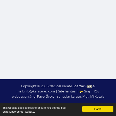
Copyright © 2005-2026 SK Karate
Spartak
-
e-
mail
:
moc.ceretarak@ofni
|
Site haritası
|
Giriş
|
RSS
webdesign:
Ing. Pavel Švojgr
,
sonuçlar karate
: Mgr. Jiří Kotala
This website uses cookies to ensure you get the best
Got it!
experience on our website.