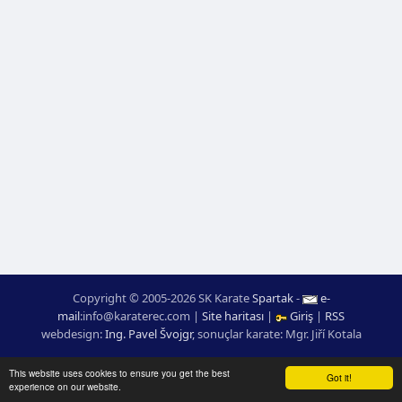
Copyright © 2005-2026 SK Karate
Spartak
-
e-
mail
:
moc.ceretarak@ofni
|
Site haritası
|
Giriş
|
RSS
webdesign:
Ing. Pavel Švojgr
,
sonuçlar karate
: Mgr. Jiří Kotala
This website uses cookies to ensure you get the best
Got it!
experience on our website.