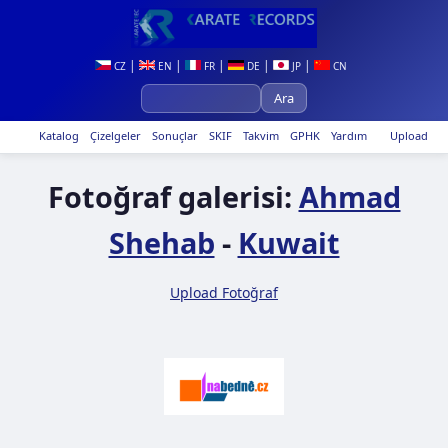
|
|
|
|
|
CZ
EN
FR
DE
JP
CN
Katalog
Çizelgeler
Sonuçlar
SKIF
Takvim
GPHK
Yardım
Upload
Fotoğraf galerisi:
Ahmad
Shehab
-
Kuwait
Upload Fotoğraf