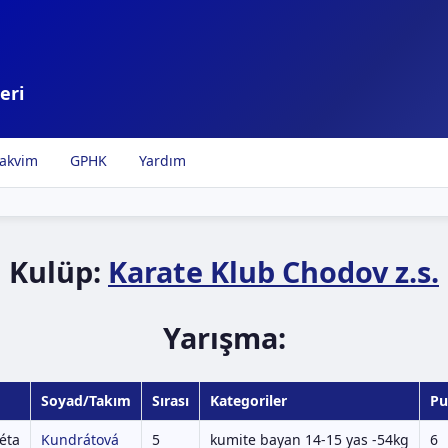
eri
akvim
GPHK
Yardım
Kulüp:
Karate Klub Chodov z.s.
Yarışma:
Soyad/Takım
Sırası
Kategoriler
Pu
éta
Kundrátová
5
kumite bayan 14-15 yas -54kg
6