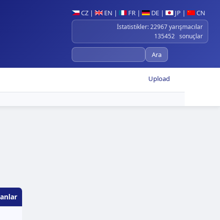
CZ
|
EN
|
FR
|
DE
|
JP
|
CN
İstatistikler: 22967 yarışmacılar
135452 sonuçlar
Upload
anlar