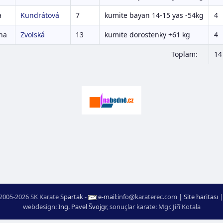
a
Kundrátová
7
kumite bayan 14-15 yas -54kg
4
na
Zvolská
13
kumite dorostenky +61 kg
4
Toplam:
14
2005-2026 SK Karate
Spartak
-
e-mail
:
moc.ceretarak@ofni
|
Site haritası
webdesign:
Ing. Pavel Švojgr
,
sonuçlar karate
: Mgr. Jiří Kotala