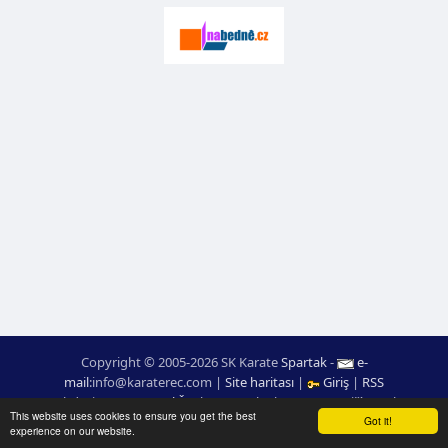
Copyright © 2005-2026 SK Karate
Spartak
-
e-
mail
:
moc.ceretarak@ofni
|
Site haritası
|
Giriş
|
RSS
webdesign:
Ing. Pavel Švojgr
,
sonuçlar karate
: Mgr. Jiří Kotala
This website uses cookies to ensure you get the best
Got it!
experience on our website.