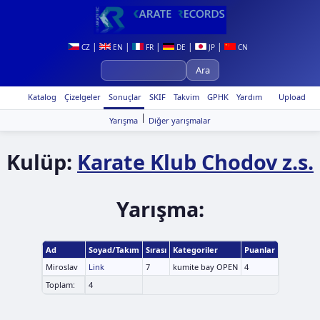
|
|
|
|
|
CZ
EN
FR
DE
JP
CN
Katalog
Çizelgeler
Sonuçlar
SKIF
Takvim
GPHK
Yardım
Upload
|
Yarışma
Diğer yarışmalar
Kulüp:
Karate Klub Chodov z.s.
Yarışma:
Ad
Soyad/Takım
Sırası
Kategoriler
Puanlar
Miroslav
Link
7
kumite bay OPEN
4
Toplam:
4