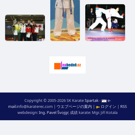
Copyright © 2005-2026 SK Karate
Spartak
-
e-
mail
:
moc.ceretarak@ofni
|
ウエブページの案内
|
ログイン
|
RSS
webdesign:
Ing. Pavel Švojgr
,
成績 karate
: Mgr. Jiří Kotala