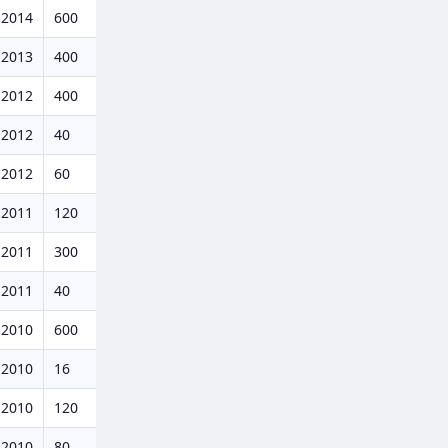
.2014
600
.2013
400
.2012
400
.2012
40
.2012
60
.2011
120
.2011
300
.2011
40
.2010
600
.2010
16
.2010
120
.2010
80