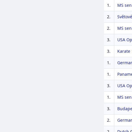
1.
MS sen
2.
Světové
2.
MS sen
3.
USA Op
3.
Karate 
1.
German
1.
Panamer
3.
USA Op
1.
MS sen
3.
Budape
2.
German
2.
Dutch 