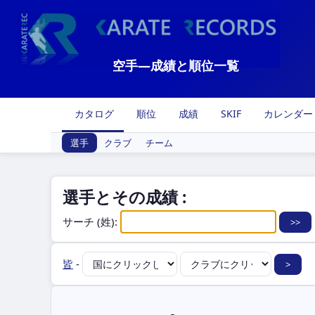
空手―成績と順位一覧
カタログ
順位
成績
SKIF
カレンダー
選手
クラブ
チーム
選手とその成績 :
サーチ (姓):
皆
-