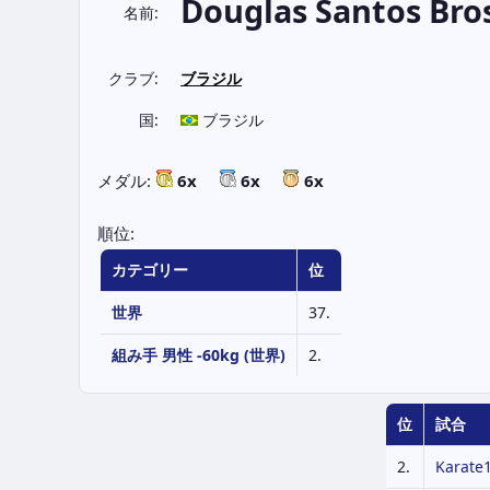
Douglas Santos Bro
名前:
クラブ:
ブラジル
国:
ブラジル
メダル:
6x
6x
6x
順位:
カテゴリー
位
世界
37.
組み手 男性 -60kg (世界)
2.
位
試合
2.
Karate1