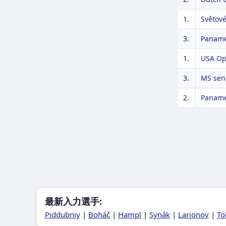
1.
Světové
3.
Panamer
1.
USA Op
3.
MS sen
2.
Panamer
最新入力選手:
Piddubniy
|
Boháč
|
Hampl
|
Synák
|
Larionov
|
To