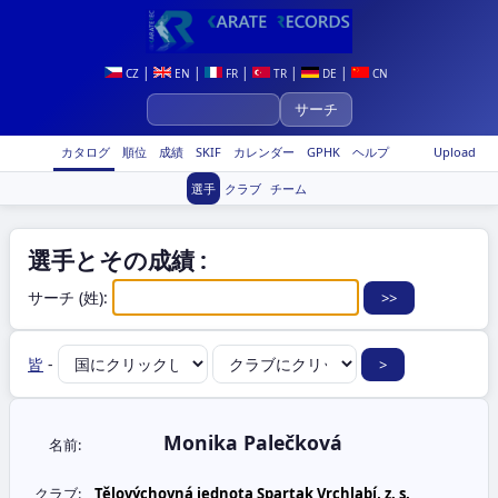
|
|
|
|
|
CZ
EN
FR
TR
DE
CN
カタログ
順位
成績
SKIF
カレンダー
GPHK
ヘルプ
Upload
選手
クラブ
チーム
選手とその成績 :
サーチ (姓):
皆
-
Monika Palečková
名前:
クラブ:
Tělovýchovná jednota Spartak Vrchlabí, z. s.