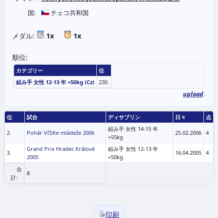
国:
チェコ共和国
メダル:
1x
1x
順位:
カテゴリー
位
組み手 女性 12-13 年 +50kg (Cz)
230.
upload
.
位
試合
ディサプリン
日々
点
組み手 女性 14-15 年
2.
Pohár VčSKe mládeže 2006
25.02.2006
4
+55kg
Grand Prix Hradec Králové
組み手 女性 12-13 年
3.
16.04.2005
4
2005
+50kg
合
8
計:
印刷